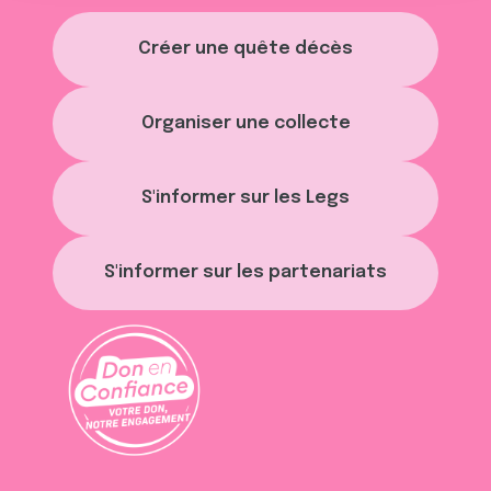
t
publicité et d'analyse, qui peuvent combiner celles-ci
Créer une quête décès
avec d'autres informations que vous leur avez fournies
ou qu'ils ont collectées lors de votre utilisation de leurs
services.
Organiser une collecte
S'informer sur les Legs
S'informer sur les partenariats