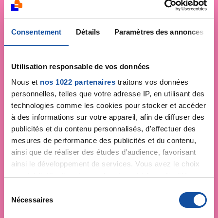
Consentement
Détails
Paramètres des annonces
Utilisation responsable de vos données
Nous et
nos 1022 partenaires
traitons vos données
personnelles, telles que votre adresse IP, en utilisant des
technologies comme les cookies pour stocker et accéder
à des informations sur votre appareil, afin de diffuser des
publicités et du contenu personnalisés, d'effectuer des
mesures de performance des publicités et du contenu,
ainsi que de réaliser des études d’audience, favorisant
ainsi le développement de services. Vous avez le choix
quant à l'utilisation de vos données et à leurs finalités.
Vous pouvez modifier ou retirer votre consentement à
S
tout moment en consultant la Déclaration relative aux
Nécessaires
é
cookies ou en cliquant sur l'icône de confidentialité.
l