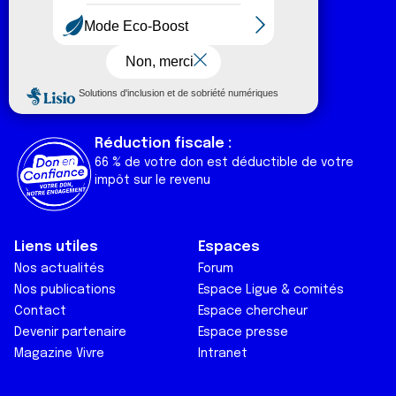
Numéro vert :
0 800 940 939
Ligue Soutien Cancer
Réduction fiscale :
66 % de votre don est déductible de votre
impôt sur le revenu
Liens utiles
Espaces
Nos actualités
Forum
Nos publications
Espace Ligue & comités
Contact
Espace chercheur
Devenir partenaire
Espace presse
Magazine Vivre
Intranet