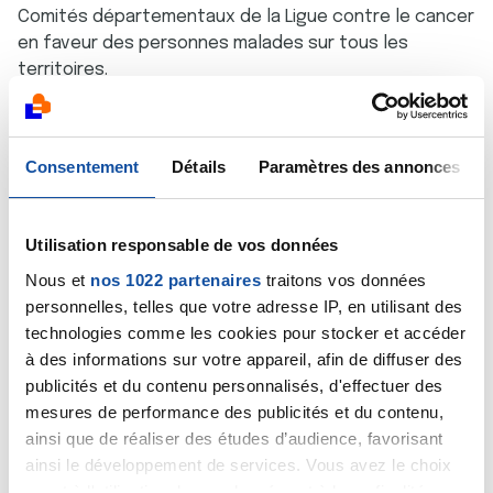
Comités départementaux de la Ligue contre le cancer
en faveur des personnes malades sur tous les
territoires.
Enfin, lors d'Octobre Rose, KIABI se mobilise également
Consentement
Détails
Paramètres des annonces
au côté de la Ligue contre le cancer pour rappeler
l'importance du dépistage organisé et de la
prévention du cancer du sein, grâce à des stands de
prévention installés dans les magasins.
Utilisation responsable de vos données
Nous et
nos 1022 partenaires
traitons vos données
En effet, celui-ci reste le premier cancer féminin et le
personnelles, telles que votre adresse IP, en utilisant des
plus meurtrier, avec près de 12 000 décès par an.
technologies comme les cookies pour stocker et accéder
Pourtant, cinq ans après le diagnostic, 99 femmes sur
à des informations sur votre appareil, afin de diffuser des
100 sont toujours en vie lorsque le cancer du sein est
publicités et du contenu personnalisés, d'effectuer des
diagnostiqué à un stade précoce.
mesures de performance des publicités et du contenu,
ainsi que de réaliser des études d’audience, favorisant
À travers ce partenariat, KIABI permet ainsi de
ainsi le développement de services. Vous avez le choix
sensibiliser le plus grand nombre à l'importance de
participer au dépistage organisé et aux facteurs de
quant à l'utilisation de vos données et à leurs finalités.