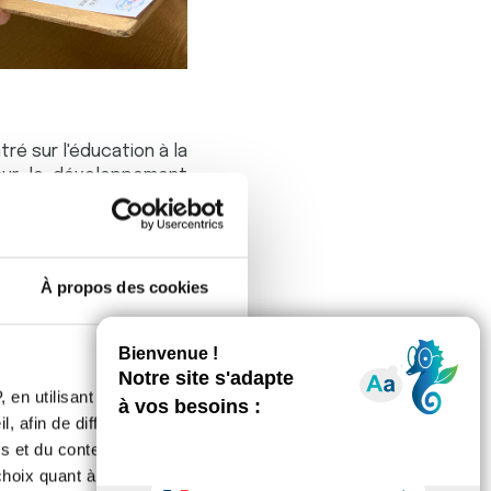
ré sur l'éducation à la
sur le développement
ntions comprennent des
 environnements sains,
ement les compétences
À propos des cookies
n santé des élèves, tout
e par les partenaires
 en utilisant des
Explo'Santé contribue à
, afin de diffuser des
riser des propositions
s et du contenu, ainsi que de
oix quant à l'utilisation de