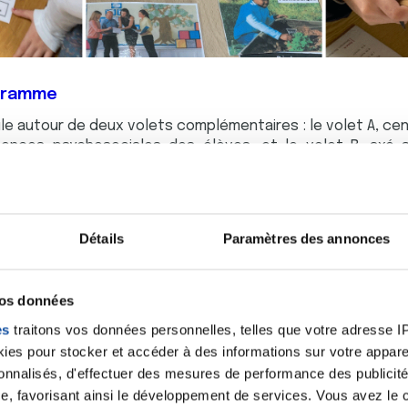
ogramme
e autour de deux volets complémentaires : le volet A, cent
ences psychosociales des élèves, et le volet B, axé 
iques et relationnels favorables à la santé. Les interve
ntervenants et les enseignants, des plaidoyers pour des
s d'éducation à la santé visant à développer progressiv
èves.
Détails
Paramètres des annonces
rs ajoutées
vos données
t d'améliorer le bien-être, la motivation et la littératie e
opriation, l'adoption et la mise en œuvre du programm
es
traitons vos données personnelles, telles que votre adresse IP,
nt sur une approche multi-acteurs et interdisciplinaire, 
es pour stocker et accéder à des informations sur votre appareil
s en promotion de la santé en milieu scolaire et à favo
sonnalisés, d'effectuer des mesures de performance des publicité
veloppement des Écoles Promotrices de Santé en France.
e, favorisant ainsi le développement de services. Vous avez le ch