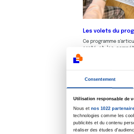
Les volets du pr
Ce programme s'articul
santé et les compét
d'environnements phys
formations pour les i
ainsi que des séance
psychosociales des él
Consentement
Objectifs et valeu
Utilisation responsable de 
L'objectif principal es
en renforçant l'appr
Nous et
nos 1022 partenair
impliqués. En s'appuya
technologies comme les cooki
enrichir les pratique
publicités et du contenu per
concrètes pour le dé
réaliser des études d’audienc