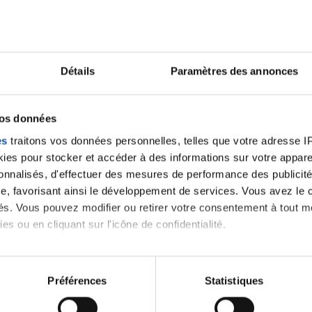
Détails
Paramètres des annonces
vos données
es
traitons vos données personnelles, telles que votre adresse IP,
En savoir plus
es pour stocker et accéder à des informations sur votre appareil
sonnalisés, d'effectuer des mesures de performance des publicité
e, favorisant ainsi le développement de services. Vous avez le ch
ités. Vous pouvez modifier ou retirer votre consentement à tout 
es ou en cliquant sur l'icône de confidentialité.
Toutes les actualités
imerions également :
tions sur votre localisation géographique qui peuvent être précis
Préférences
Statistiques
eil en l'analysant activement pour en relever les caractéristique