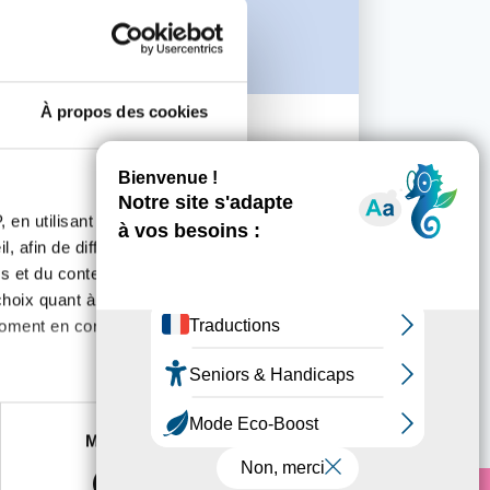
À propos des cookies
06 AOÛT 2019
PRÉVENTION
Prévention Soleil 2019
 en utilisant des
En savoir plus
, afin de diffuser des
s et du contenu, ainsi que de
oix quant à l'utilisation de
moment en consultant la
es à plusieurs mètres près
Marketing
s spécifiques (empreintes