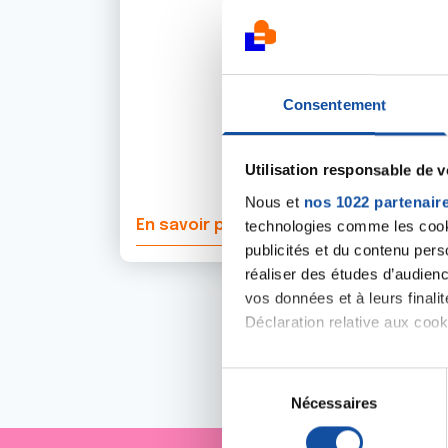
Consentement
Utilisation responsable de 
Nous et
nos 1022 partenair
En savoir plus
technologies comme les cooki
publicités et du contenu per
réaliser des études d’audienc
vos données et à leurs final
Déclaration relative aux cooki
Si vous le permettez, nous a
S
Collecter des informa
Nécessaires
é
Identifier votre appar
l
digitales).