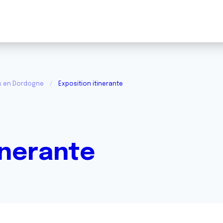
és en Dordogne
Exposition itinerante
inerante