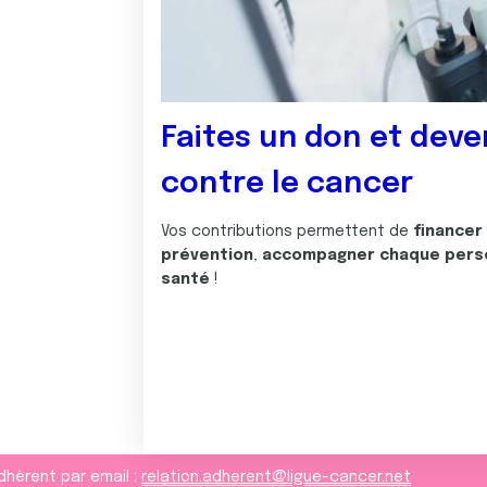
Faites un don et deve
contre le cancer
Vos contributions permettent de
financer
prévention
,
accompagner chaque pers
santé
!
dhèrent par email :
relation.adherent@ligue-cancer.net