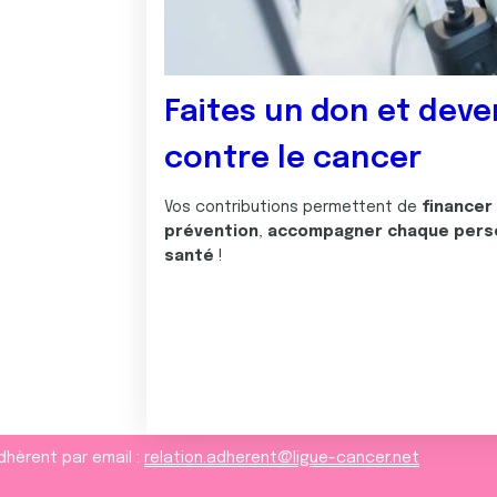
Faites un don et deve
contre le cancer
Vos contributions permettent de
financer
prévention
,
accompagner chaque pers
santé
!
dhèrent par email :
relation.adherent@ligue-cancer.net