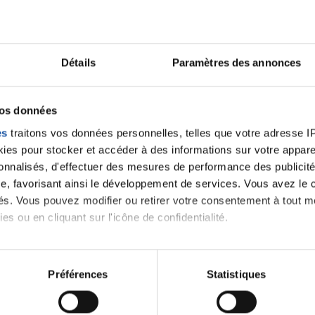
Détails
Paramètres des annonces
vos données
es
traitons vos données personnelles, telles que votre adresse IP,
En savoir plus
es pour stocker et accéder à des informations sur votre appareil
sonnalisés, d'effectuer des mesures de performance des publicité
e, favorisant ainsi le développement de services. Vous avez le ch
ités. Vous pouvez modifier ou retirer votre consentement à tout 
Toutes les actualités
es ou en cliquant sur l'icône de confidentialité.
imerions également :
tions sur votre localisation géographique qui peuvent être précis
Préférences
Statistiques
eil en l'analysant activement pour en relever les caractéristique