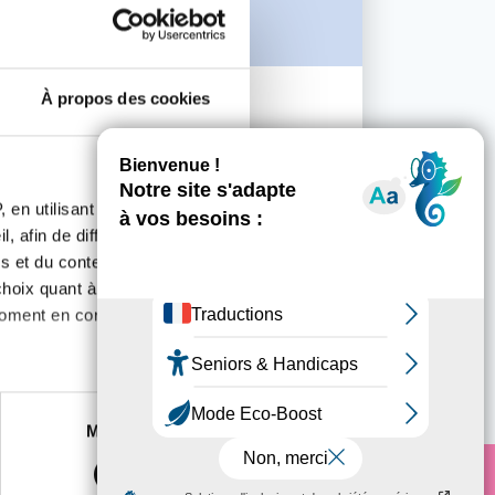
06 AOÛT 2019
À propos des cookies
PRÉVENTION
Prévention Soleil 2019
 en utilisant des
En savoir plus
, afin de diffuser des
s et du contenu, ainsi que de
oix quant à l'utilisation de
moment en consultant la
es à plusieurs mètres près
Marketing
s spécifiques (empreintes