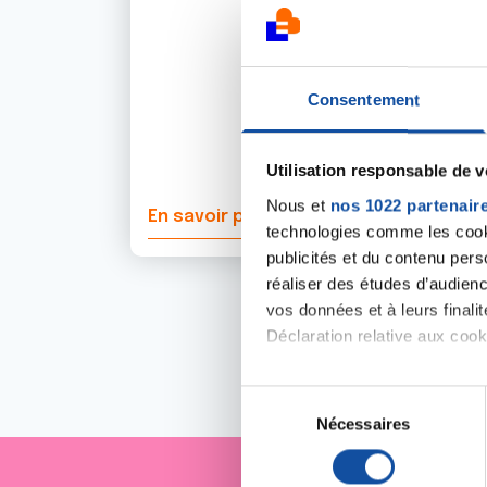
Consentement
Utilisation responsable de 
Nous et
nos 1022 partenair
En savoir plus
technologies comme les cooki
publicités et du contenu per
réaliser des études d’audienc
vos données et à leurs final
Déclaration relative aux cooki
Si vous le permettez, nous a
S
Collecter des informa
Nécessaires
é
Identifier votre appar
l
digitales).
e