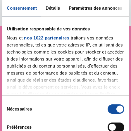
Toutes les actualités
Consentement
Détails
Paramètres des annonces
Utilisation responsable de vos données
Nous et
nos 1022 partenaires
traitons vos données
personnelles, telles que votre adresse IP, en utilisant des
Je soutiens
La Ligue
technologies comme les cookies pour stocker et accéder
contre le cancer
à des informations sur votre appareil, afin de diffuser des
publicités et du contenu personnalisés, d'effectuer des
mesures de performance des publicités et du contenu,
ainsi que de réaliser des études d’audience, favorisant
ainsi le développement de services. Vous avez le choix
quant à l'utilisation de vos données et à leurs finalités.
Vous pouvez modifier ou retirer votre consentement à
S
tout moment en consultant la Déclaration relative aux
Nécessaires
é
cookies ou en cliquant sur l'icône de confidentialité.
l
e
Préférences
Si vous le permettez, nous aimerions également :