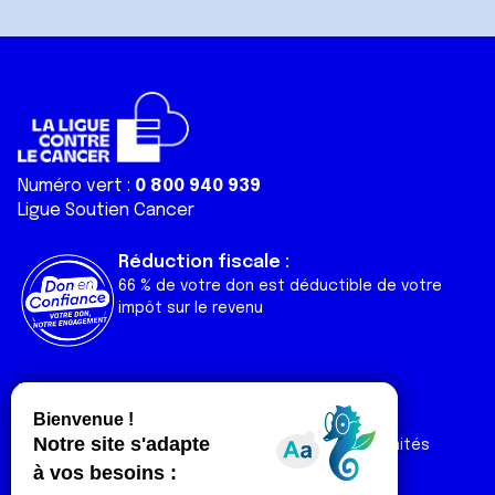
Numéro vert :
0 800 940 939
Ligue Soutien Cancer
Réduction fiscale :
66 % de votre don est déductible de votre
impôt sur le revenu
Liens utiles
Espaces
Nos actualités
Forum
Nos publications
Espace Ligue & comités
Contact
Espace chercheur