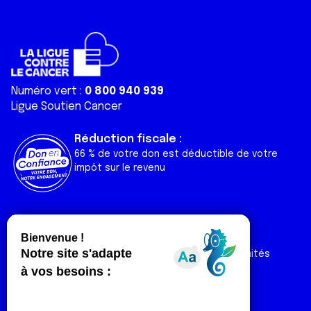
Numéro vert :
0 800 940 939
Ligue Soutien Cancer
Réduction fiscale :
66 % de votre don est déductible de votre
impôt sur le revenu
Liens utiles
Espaces
Nos actualités
Forum
Nos publications
Espace Ligue & comités
Contact
Espace chercheur
Devenir partenaire
Espace presse
Magazine Vivre
Intranet