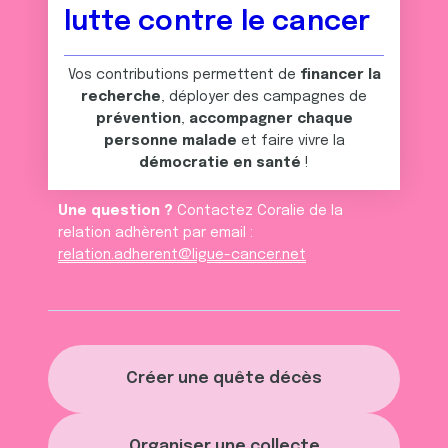
lutte contre le cancer
Vos contributions permettent de
financer la
recherche
, déployer des campagnes de
prévention
,
accompagner chaque
personne malade
et faire vivre la
démocratie en santé
!
Une question ?
Contactez Coralie de la
relation adhèrent par email :
relation.adherent@ligue-cancer.net
Créer une quête décès
Organiser une collecte