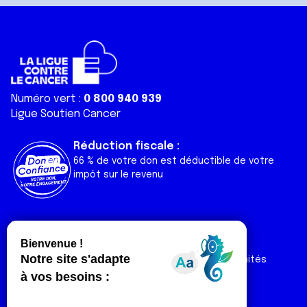
Numéro vert :
0 800 940 939
Ligue Soutien Cancer
Réduction fiscale :
66 % de votre don est déductible de votre
impôt sur le revenu
Liens utiles
Espaces
Nos actualités
Forum
Nos publications
Espace Ligue & comités
Contact
Espace chercheur
Devenir partenaire
Espace presse