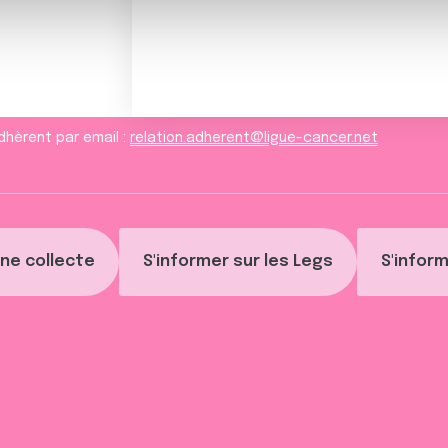
ils ont collectées lors de votre utilisation de leurs services.
dhèrent par email :
relation.adherent@ligue-cancer.net
ne collecte
S'informer sur les Legs
S'inform