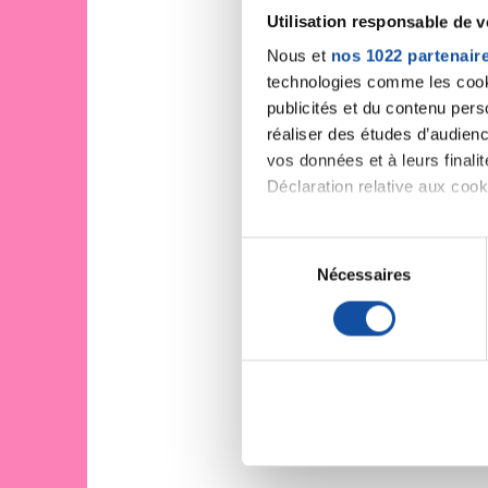
Utilisation responsable de 
Nous et
nos 1022 partenair
technologies comme les cooki
publicités et du contenu per
réaliser des études d’audienc
vos données et à leurs final
Déclaration relative aux cooki
Si vous le permettez, nous a
S
Collecter des informa
Nécessaires
é
Identifier votre appar
l
digitales).
e
Pour en savoir plus sur le tr
c
Détails »
. Vous pouvez modifi
t
i
Les cookies nous permettent d
o
sociaux et d'analyser notre t
n
partenaires de médias sociaux
d