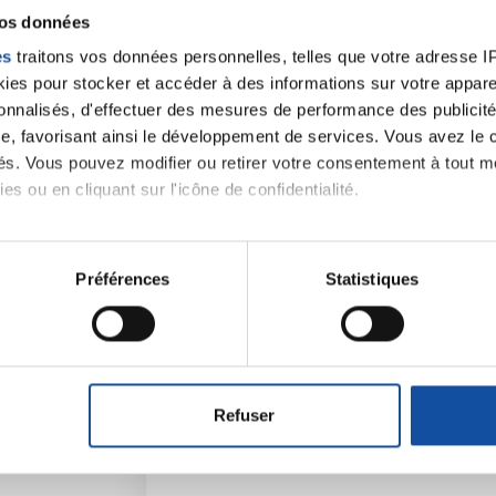
vos données
es
traitons vos données personnelles, telles que votre adresse IP,
es pour stocker et accéder à des informations sur votre appareil
sonnalisés, d'effectuer des mesures de performance des publicité
e, favorisant ainsi le développement de services. Vous avez le ch
ités. Vous pouvez modifier ou retirer votre consentement à tout 
es ou en cliquant sur l'icône de confidentialité.
imerions également :
tions sur votre localisation géographique qui peuvent être précis
Préférences
Statistiques
Faites un don et deve
eil en l'analysant activement pour en relever les caractéristique
contre le cancer
aitement de vos données personnelles et définir vos préférences
er ou retirer votre consentement à tout moment à partir de la dé
Vos contributions permettent de
financer
Refuser
prévention
,
accompagner chaque pers
e personnaliser le contenu et les annonces, d'offrir des fonctio
santé
!
rafic. Nous partageons également des informations sur l'utilisati
, de publicité et d'analyse, qui peuvent combiner celles-ci avec