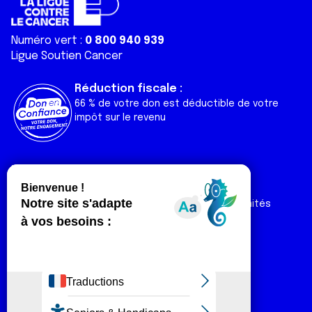
Numéro vert :
0 800 940 939
Ligue Soutien Cancer
Réduction fiscale :
66 % de votre don est déductible de votre
impôt sur le revenu
Liens utiles
Espaces
Nos actualités
Forum
Nos publications
Espace Ligue & comités
Contact
Espace chercheur
Devenir partenaire
Espace presse
Magazine Vivre
Intranet
Réseaux sociaux