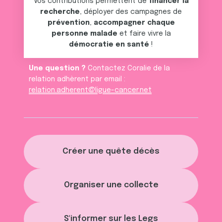
Vos contributions permettent de
financer la
recherche
, déployer des campagnes de
prévention
,
accompagner chaque
personne malade
et faire vivre la
démocratie en santé
!
Une question ?
Contactez Coralie de la
relation adhèrent par email :
relation.adherent@ligue-cancer.net
Créer une quête décès
Organiser une collecte
S'informer sur les Legs