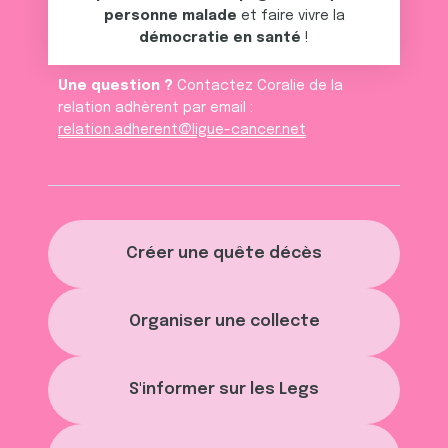
personne malade
et faire vivre la
démocratie en santé
!
Une question ?
Contactez Coralie de la
relation adhèrent par email :
relation.adherent@ligue-cancer.net
Créer une quête décès
Organiser une collecte
S'informer sur les Legs