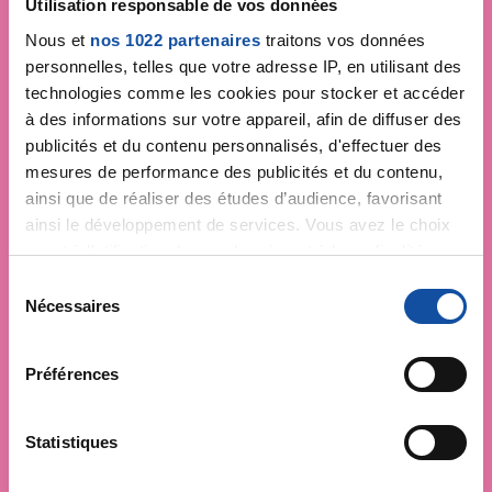
Utilisation responsable de vos données
Nous et
nos 1022 partenaires
traitons vos données
personnelles, telles que votre adresse IP, en utilisant des
technologies comme les cookies pour stocker et accéder
à des informations sur votre appareil, afin de diffuser des
publicités et du contenu personnalisés, d'effectuer des
mesures de performance des publicités et du contenu,
ainsi que de réaliser des études d’audience, favorisant
ainsi le développement de services. Vous avez le choix
quant à l'utilisation de vos données et à leurs finalités.
Vous pouvez modifier ou retirer votre consentement à
S
tout moment en consultant la Déclaration relative aux
Nécessaires
é
cookies ou en cliquant sur l'icône de confidentialité.
l
e
Préférences
Si vous le permettez, nous aimerions également :
c
Collecter des informations sur votre localisation
t
géographique qui peuvent être précises à plusieurs
i
Statistiques
mètres près
o
Identifier votre appareil en l'analysant activement