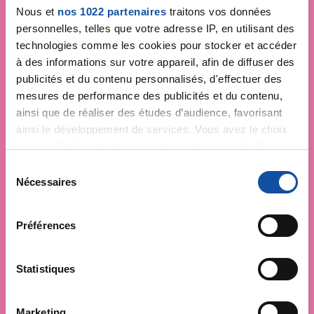
Nous et
nos 1022 partenaires
traitons vos données
personnelles, telles que votre adresse IP, en utilisant des
technologies comme les cookies pour stocker et accéder
à des informations sur votre appareil, afin de diffuser des
publicités et du contenu personnalisés, d'effectuer des
mesures de performance des publicités et du contenu,
ainsi que de réaliser des études d’audience, favorisant
ainsi le développement de services. Vous avez le choix
quant à l'utilisation de vos données et à leurs finalités.
Vous pouvez modifier ou retirer votre consentement à
S
tout moment en consultant la Déclaration relative aux
Nécessaires
é
cookies ou en cliquant sur l'icône de confidentialité.
l
e
Préférences
Si vous le permettez, nous aimerions également :
c
Collecter des informations sur votre localisation
t
géographique qui peuvent être précises à plusieurs
i
Statistiques
mètres près
o
Identifier votre appareil en l'analysant activement
n
Marketing