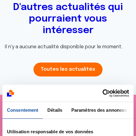
D'autres actualités qui
pourraient vous
intéresser
Il n'y a aucune actualité disponible pour le moment.
Toutes les actualités
Consentement
Détails
Paramètres des annonces
Je soutiens
La Ligue
contre le cancer
Utilisation responsable de vos données