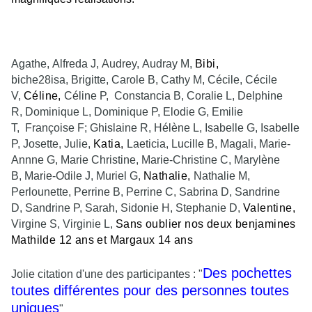
Agathe, Alfreda J, Audrey, Audray M,
Bibi, 
biche28isa, Brigitte, Carole B, Cathy M, Cécile, Cécile
V,
Céline, 
Céline P, Constancia B, Coralie L, Delphine
R, Dominique L, Dominique P, Elodie G, Emilie
T, Françoise F; Ghislaine R, Hélène L, Isabelle G, Isabelle
P, Josette, Julie,
Katia, 
Laeticia, Lucille B, Magali, Marie-
Annne G, Marie Christine, Marie-Christine C, Marylène
B, Marie-Odile J, Muriel G,
Nathalie, 
Nathalie M,
Perlounette, Perrine B, Perrine C, Sabrina D, Sandrine
D, Sandrine P, Sarah, Sidonie H, Stephanie D,
Valentine, 
Virgine S, Virginie L,
Sans oublier nos deux benjamines 
Mathilde 12 ans et Margaux 14 ans
Des pochettes
Jolie citation d'une des participantes : "
toutes différentes pour des personnes toutes
uniques
"