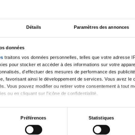
Détails
Paramètres des annonces
 AGRICOLE VAL DE FRANCE
vos données
es
traitons vos données personnelles, telles que votre adresse IP,
es pour stocker et accéder à des informations sur votre appareil
sonnalisés, d'effectuer des mesures de performance des publicité
e, favorisant ainsi le développement de services. Vous avez le ch
CREDIT AGRICOLE VAL DE FRANCE
ités. Vous pouvez modifier ou retirer votre consentement à tout 
es ou en cliquant sur l'icône de confidentialité.
imerions également :
tions sur votre localisation géographique qui peuvent être précis
Préférences
Statistiques
 notre
eil en l'analysant activement pour en relever les caractéristique