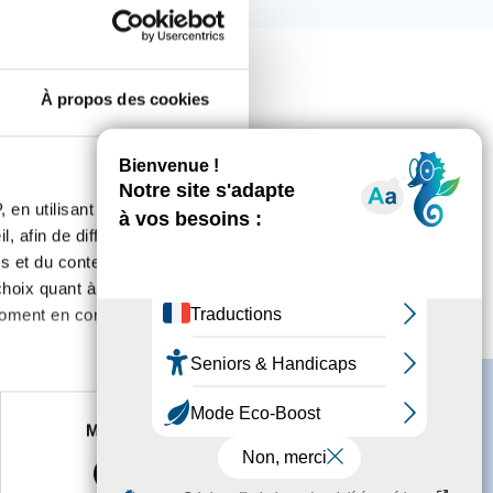
À propos des cookies
 en utilisant des
, afin de diffuser des
s et du contenu, ainsi que de
oix quant à l'utilisation de
moment en consultant la
es à plusieurs mètres près
Marketing
s spécifiques (empreintes