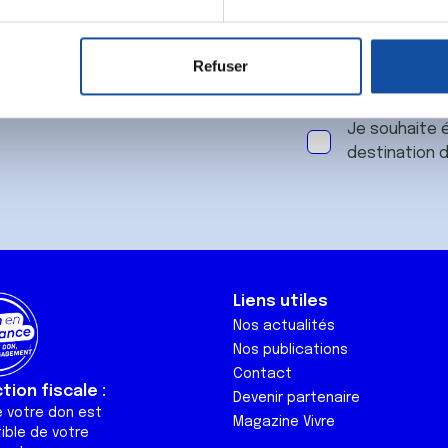
aitement de vos données personnelles et définir vos préférences
er ou retirer votre consentement à tout moment à partir de la dé
J'accepte le
Refuser
e personnaliser le contenu et les annonces, d'offrir des fonctio
m'abonner.
rafic. Nous partageons également des informations sur l'utilisati
Je souhaite é
, de publicité et d'analyse, qui peuvent combiner celles-ci avec
destination 
ils ont collectées lors de votre utilisation de leurs services.
Liens utiles
Nos actualités
Nos publications
Contact
ion fiscale :
Devenir partenaire
e votre don est
Magazine Vivre
ible de votre