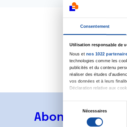
Consentement
CREDIT
Utilisation responsable de 
Nous et
nos 1022 partenair
technologies comme les cooki
publicités et du contenu per
réaliser des études d’audienc
vos données et à leurs final
Déclaration relative aux cooki
Si vous le permettez, nous a
S
Collecter des informa
Nécessaires
é
Abonnez-vous à
Identifier votre appar
l
digitales).
e