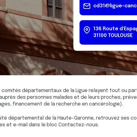
cd31@ligue-canc
136 Route d'Esp
31100
TOULOUSE
s comités départementaux de la Ligue relayent tout ou par
s auprès des personnes malades et de leurs proches, préven
ges, financement de la recherche en cancérologie).
mité départemental de la Haute-Garonne, retrouvez ses c
es et e-mail dans le bloc Contactez-nous.