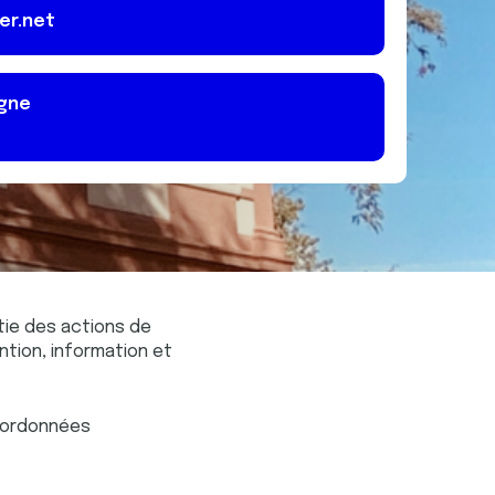
er.net
agne
tie des actions de
tion, information et
oordonnées