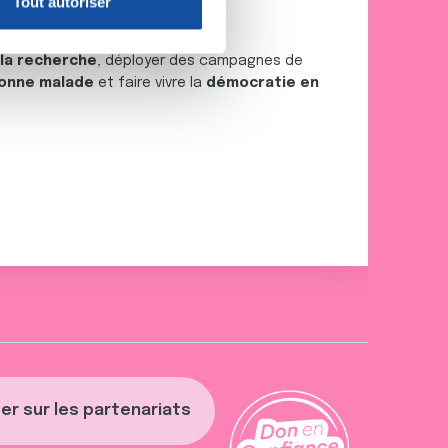
Tout autoriser
nnalités relatives aux médias
on de notre site avec nos
 la recherche
, déployer des campagnes de
 d'autres informations que
onne malade
et faire vivre la
démocratie en
er sur les partenariats