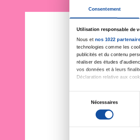
Consentement
Utilisation responsable de 
Nous et
nos 1022 partenair
technologies comme les cooki
publicités et du contenu per
réaliser des études d’audienc
vos données et à leurs final
Déclaration relative aux cooki
Si vous le permettez, nous a
S
Collecter des informa
Nécessaires
é
Identifier votre appar
l
digitales).
e
Pour en savoir plus sur le tr
c
Détails »
. Vous pouvez modifi
t
i