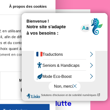
À propos des cookies
 en utilisant des
, afin de diffuser des
s et du contenu, ainsi que de
oix quant à l'utilisation de
moment en consultant la
es à plusieurs mètres près
Marketing
s spécifiques (empreintes
, reportez-vous à la
section «
nez acteur de la lutte
claration sur les cookies.