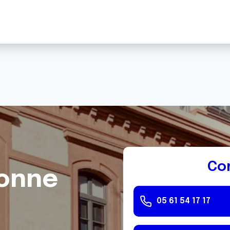
Co
ronne
05 61 54 17 17