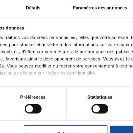
Détails
Paramètres des annonces
vos données
es
traitons vos données personnelles, telles que votre adresse IP,
es pour stocker et accéder à des informations sur votre appareil
sonnalisés, d'effectuer des mesures de performance des publicité
e, favorisant ainsi le développement de services. Vous avez le ch
ités. Vous pouvez modifier ou retirer votre consentement à tout 
es ou en cliquant sur l'icône de confidentialité.
imerions également :
tions sur votre localisation géographique qui peuvent être précis
Préférences
Statistiques
eil en l'analysant activement pour en relever les caractéristique
aitement de vos données personnelles et définir vos préférences
Faites un don et deve
er ou retirer votre consentement à tout moment à partir de la dé