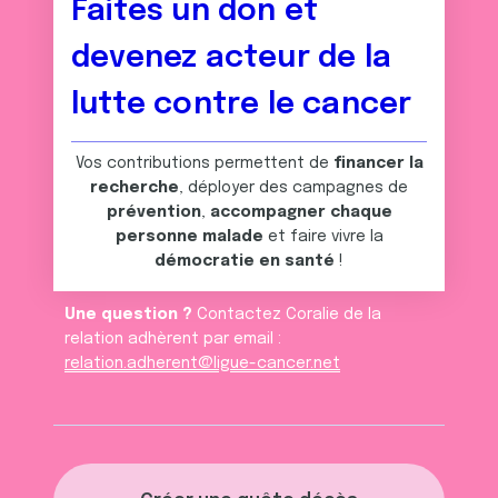
t
publicité et d'analyse, qui peuvent combiner celles-ci
Faites un don et
avec d'autres informations que vous leur avez fournies
devenez acteur de la
ou qu'ils ont collectées lors de votre utilisation de leurs
services.
lutte contre le cancer
Vos contributions permettent de
financer la
recherche
, déployer des campagnes de
prévention
,
accompagner chaque
personne malade
et faire vivre la
démocratie en santé
!
Une question ?
Contactez Coralie de la
relation adhèrent par email :
relation.adherent@ligue-cancer.net