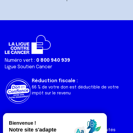
Numéro vert :
0 800 940 939
Ligue Soutien Cancer
Réduction fiscale :
66 % de votre don est déductible de votre
impôt sur le revenu
Liens utiles
Espaces
Nos actualités
Forum
Nos publications
Espace Ligue & comités