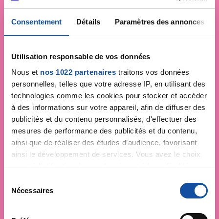
Consentement
Détails
Paramètres des annonces
Utilisation responsable de vos données
Nous et
nos 1022 partenaires
traitons vos données
personnelles, telles que votre adresse IP, en utilisant des
technologies comme les cookies pour stocker et accéder
à des informations sur votre appareil, afin de diffuser des
publicités et du contenu personnalisés, d'effectuer des
mesures de performance des publicités et du contenu,
ainsi que de réaliser des études d’audience, favorisant
ainsi le développement de services. Vous avez le choix
quant à l'utilisation de vos données et à leurs finalités.
Vous pouvez modifier ou retirer votre consentement à
S
tout moment en consultant la Déclaration relative aux
Nécessaires
é
cookies ou en cliquant sur l'icône de confidentialité.
l
e