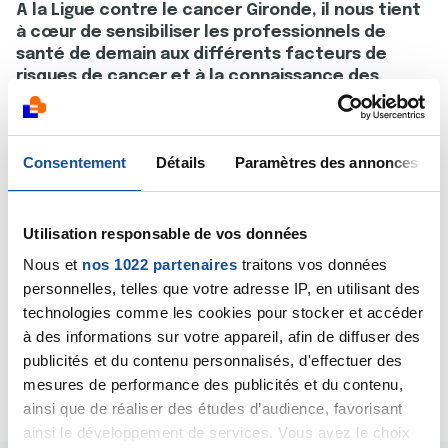
A la Ligue contre le cancer Gironde, il nous tient
à cœur de sensibiliser les professionnels de
santé de demain aux différents facteurs de
risques de cancer et à la connaissance des
missions de notre association. Cela passe par
des interventions en classe sur l’information sur
la prévention et le dépistage des cancers ou par
Consentement
Détails
Paramètres des annonces
l’animation de stands sur certaines thématiques.
Pour en savoir plus, contacter le service
Prévention
:
https://www.ligue-cancer33.fr/faire-
Utilisation responsable de vos données
appel-au-service-prevention-de-la-ligue-gironde/
Nous et
nos 1022 partenaires
traitons vos données
personnelles, telles que votre adresse IP, en utilisant des
technologies comme les cookies pour stocker et accéder
à des informations sur votre appareil, afin de diffuser des
publicités et du contenu personnalisés, d'effectuer des
Partager :
mesures de performance des publicités et du contenu,
ainsi que de réaliser des études d’audience, favorisant
ainsi le développement de services. Vous avez le choix