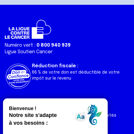
Numéro vert :
0 800 940 939
Ligue Soutien Cancer
Réduction fiscale :
66 % de votre don est déductible de votre
impôt sur le revenu
Liens utiles
Espaces
Nos actualités
Forum
Nos publications
Espace Ligue & comités
Contact
Espace chercheur
Devenir partenaire
Espace presse