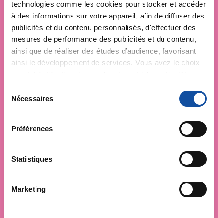
technologies comme les cookies pour stocker et accéder
à des informations sur votre appareil, afin de diffuser des
publicités et du contenu personnalisés, d'effectuer des
mesures de performance des publicités et du contenu,
ainsi que de réaliser des études d’audience, favorisant
ainsi le développement de services. Vous avez le choix
quant à l'utilisation de vos données et à leurs finalités.
Vous pouvez modifier ou retirer votre consentement à
S
tout moment en consultant la Déclaration relative aux
Nécessaires
é
cookies ou en cliquant sur l'icône de confidentialité.
l
e
Préférences
Si vous le permettez, nous aimerions également :
c
Collecter des informations sur votre localisation
t
géographique qui peuvent être précises à plusieurs
i
Statistiques
mètres près
o
Identifier votre appareil en l'analysant activement
n
Marketing
pour en relever les caractéristiques spécifiques
d
(empreintes digitales).
u
c
Pour en savoir plus sur le traitement de vos données