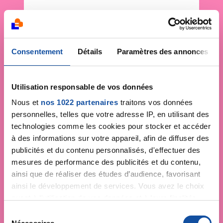
Consentement
Détails
Paramètres des annonces
Utilisation responsable de vos données
Nous et
nos 1022 partenaires
traitons vos données
personnelles, telles que votre adresse IP, en utilisant des
technologies comme les cookies pour stocker et accéder
à des informations sur votre appareil, afin de diffuser des
publicités et du contenu personnalisés, d'effectuer des
mesures de performance des publicités et du contenu,
ainsi que de réaliser des études d’audience, favorisant
ainsi le développement de services. Vous avez le choix
quant à l'utilisation de vos données et à leurs finalités.
Vous pouvez modifier ou retirer votre consentement à
S
tout moment en consultant la Déclaration relative aux