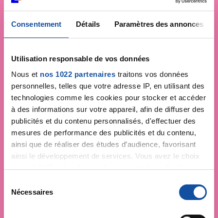
Consentement
Détails
Paramètres des annonces
Utilisation responsable de vos données
Nous et
nos 1022 partenaires
traitons vos données
personnelles, telles que votre adresse IP, en utilisant des
technologies comme les cookies pour stocker et accéder
à des informations sur votre appareil, afin de diffuser des
publicités et du contenu personnalisés, d'effectuer des
mesures de performance des publicités et du contenu,
ainsi que de réaliser des études d’audience, favorisant
ainsi le développement de services. Vous avez le choix
quant à l'utilisation de vos données et à leurs finalités.
Vous pouvez modifier ou retirer votre consentement à
S
tout moment en consultant la Déclaration relative aux
Nécessaires
é
cookies ou en cliquant sur l'icône de confidentialité.
l
e