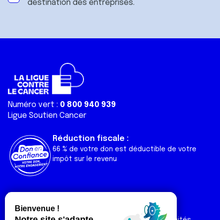
destination des entreprises.
Numéro vert :
0 800 940 939
Ligue Soutien Cancer
Réduction fiscale :
66 % de votre don est déductible de votre
impôt sur le revenu
Liens utiles
Espaces
Nos actualités
Forum