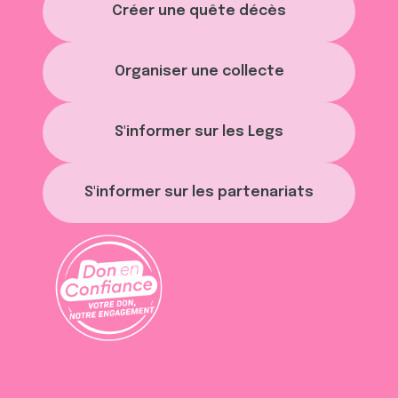
t
publicité et d'analyse, qui peuvent combiner celles-ci
Créer une quête décès
avec d'autres informations que vous leur avez fournies
ou qu'ils ont collectées lors de votre utilisation de leurs
services.
Organiser une collecte
S'informer sur les Legs
S'informer sur les partenariats