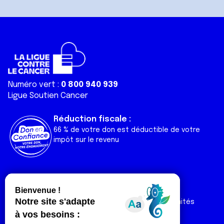
Numéro vert :
0 800 940 939
Ligue Soutien Cancer
Réduction fiscale :
66 % de votre don est déductible de votre
impôt sur le revenu
Liens utiles
Espaces
Nos actualités
Forum
Nos publications
Espace Ligue & comités
Contact
Espace chercheur