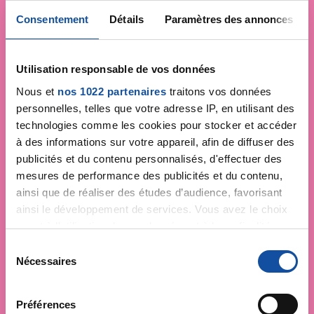
Consentement
Détails
Paramètres des annonces
Utilisation responsable de vos données
Nous et
nos 1022 partenaires
traitons vos données
personnelles, telles que votre adresse IP, en utilisant des
technologies comme les cookies pour stocker et accéder
à des informations sur votre appareil, afin de diffuser des
publicités et du contenu personnalisés, d'effectuer des
mesures de performance des publicités et du contenu,
ainsi que de réaliser des études d’audience, favorisant
ainsi le développement de services. Vous avez le choix
quant à l'utilisation de vos données et à leurs finalités.
Vous pouvez modifier ou retirer votre consentement à
S
tout moment en consultant la Déclaration relative aux
Nécessaires
é
cookies ou en cliquant sur l'icône de confidentialité.
l
Faites un don et
e
Préférences
Si vous le permettez, nous aimerions également :