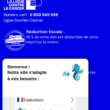
Numéro vert :
0 800 940 939
Ligue Soutien Cancer
Réduction fiscale :
66 % de votre don est déductible de votre
impôt sur le revenu
Liens utiles
Espaces
Nos actualités
Forum
Nos publications
Espace Ligue & comités
Contact
Espace chercheur
Devenir partenaire
Espace presse
Magazine Vivre
Intranet
Réseaux sociaux