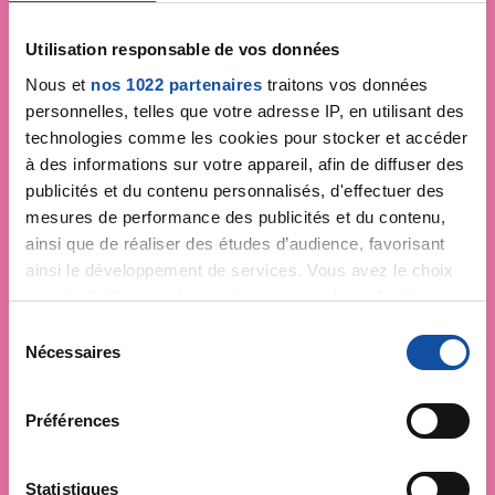
Utilisation responsable de vos données
Nous et
nos 1022 partenaires
traitons vos données
personnelles, telles que votre adresse IP, en utilisant des
technologies comme les cookies pour stocker et accéder
à des informations sur votre appareil, afin de diffuser des
publicités et du contenu personnalisés, d'effectuer des
mesures de performance des publicités et du contenu,
ainsi que de réaliser des études d’audience, favorisant
ainsi le développement de services. Vous avez le choix
quant à l'utilisation de vos données et à leurs finalités.
Vous pouvez modifier ou retirer votre consentement à
S
tout moment en consultant la Déclaration relative aux
Nécessaires
é
cookies ou en cliquant sur l'icône de confidentialité.
l
e
Préférences
Si vous le permettez, nous aimerions également :
c
Collecter des informations sur votre localisation
t
géographique qui peuvent être précises à plusieurs
i
Statistiques