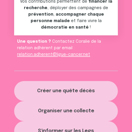
services.
Vos contributions permettent de
financer la
recherche
, déployer des campagnes de
prévention
,
accompagner chaque
personne malade
et faire vivre la
démocratie en santé
!
Une question ?
Contactez Coralie de la
relation adhèrent par email :
relation.adherent@ligue-cancer.net
Créer une quête décès
Organiser une collecte
S'informer sur les Legs