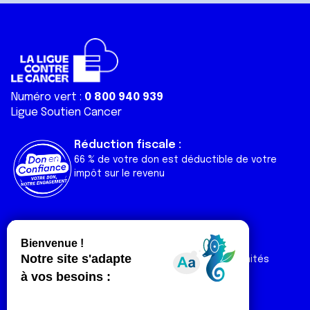
Numéro vert :
0 800 940 939
Ligue Soutien Cancer
Réduction fiscale :
66 % de votre don est déductible de votre
impôt sur le revenu
Liens utiles
Espaces
Nos actualités
Forum
Nos publications
Espace Ligue & comités
Contact
Espace chercheur
Devenir partenaire
Espace presse
Magazine Vivre
Intranet