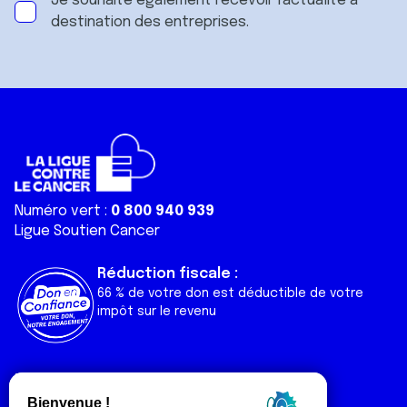
Je souhaite également recevoir l'actualité à
destination des entreprises.
Numéro vert :
0 800 940 939
Ligue Soutien Cancer
Réduction fiscale :
66 % de votre don est déductible de votre
impôt sur le revenu
Liens utiles
Espaces
Nos actualités
Forum