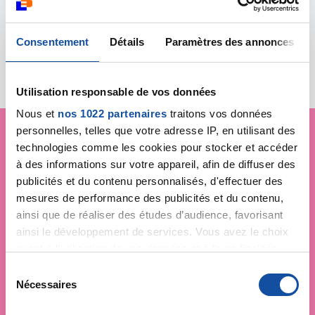
Consentement
Détails
Paramètres des annonces
Toutes les actualités
Utilisation responsable de vos données
Nous et
nos 1022 partenaires
traitons vos données
personnelles, telles que votre adresse IP, en utilisant des
technologies comme les cookies pour stocker et accéder
Je soutiens
La Ligue
à des informations sur votre appareil, afin de diffuser des
publicités et du contenu personnalisés, d'effectuer des
contre le cancer
mesures de performance des publicités et du contenu,
ainsi que de réaliser des études d’audience, favorisant
ainsi le développement de services. Vous avez le choix
quant à l'utilisation de vos données et à leurs finalités.
Vous pouvez modifier ou retirer votre consentement à
S
tout moment en consultant la Déclaration relative aux
Nécessaires
é
cookies ou en cliquant sur l'icône de confidentialité.
l