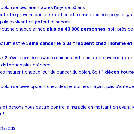
côlon se déclarent après l'âge de 50 ans
ut être prévenu par la détection et l’élimination des polypes g
qu’ils évoluent en potentiel cancer
l touche chaque année
plus de 43 000 personnes
, soit près d
ectum est le
3ème cancer le plus fréquent chez l'homme et 
ur 2
révélé par des signes cliniques est à un stade avancé (stades
e détection plus précoce
nes meurent chaque jour du cancer du côlon. Soit
1 décès toute
côlon se développent chez des personnes n'ayant pas d'antécé
s et devons nous battre contre la maladie en mettant en avant l
 !
rissons.