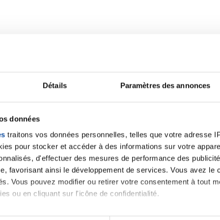
Détails
Paramètres des annonces
vos données
es
traitons vos données personnelles, telles que votre adresse IP,
es pour stocker et accéder à des informations sur votre appareil
alités qui pourraient v
sonnalisés, d'effectuer des mesures de performance des publicité
e, favorisant ainsi le développement de services. Vous avez le ch
ités. Vous pouvez modifier ou retirer votre consentement à tout 
es ou en cliquant sur l'icône de confidentialité.
oment.
imerions également :