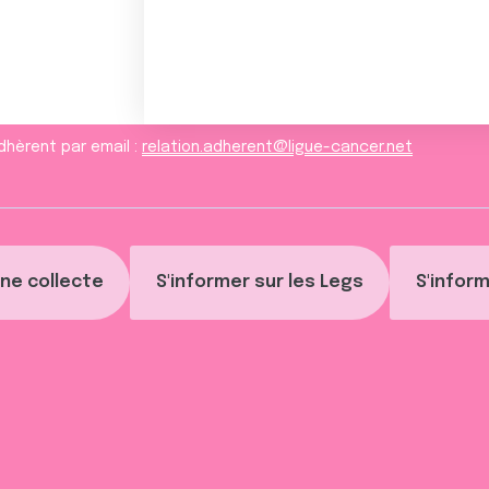
dhèrent par email :
relation.adherent@ligue-cancer.net
ne collecte
S'informer sur les Legs
S'inform