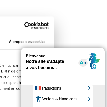
À propos des cookies
 en utilisant des
, afin de diffuser des
ous intéresser
s et du contenu, ainsi que de
oix quant à l'utilisation de
moment en consultant la