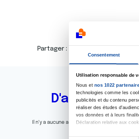
Partager :
Consentement
Utilisation responsable de 
Nous et
nos 1022 partenair
technologies comme les cooki
D'autres actu
publicités et du contenu per
réaliser des études d’audienc
vos données et à leurs final
Déclaration relative aux cooki
Il n'y a aucune actualité disponible pour le m
Si vous le permettez, nous a