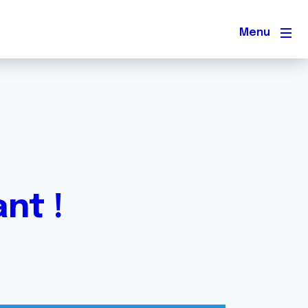
Men
nt !