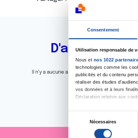
Consentement
D'autres actu
Utilisation responsable de 
Nous et
nos 1022 partenair
technologies comme les cooki
Il n'y a aucune actualité disponible pour le m
publicités et du contenu per
réaliser des études d’audienc
vos données et à leurs final
Déclaration relative aux cooki
Si vous le permettez, nous a
S
Collecter des informa
Nécessaires
é
Identifier votre appar
l
digitales).
e