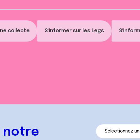
ne collecte
S'informer sur les Legs
S'inform
 notre