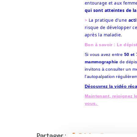
entourage et aux femmes
qui sont atteintes de l
>
 La pratique d'une 
act
risque de développer cer
après la maladie.
Bon à savoir : Le dépist
Si vous avez entre
50 et
mammographie
de dépis
invitons à consulter un 
l'autopalpation régulière
Découvrez la vidéo réc
Maintenant, rejoignez l
vous.
Partager :