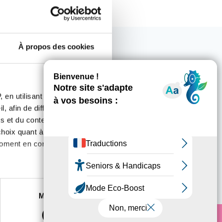
À propos des cookies
ous intéresser
 en utilisant des
, afin de diffuser des
s et du contenu, ainsi que de
oix quant à l'utilisation de
moment en consultant la
es à plusieurs mètres près
Marketing
s spécifiques (empreintes