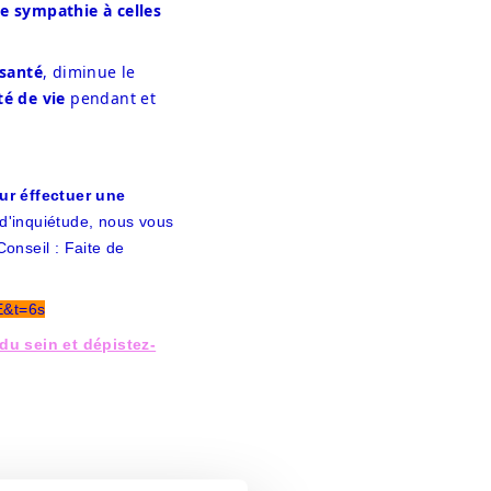
 sympathie à celles 
 santé
, diminue le 
té de vie
 pendant et 
our éffectuer une
 d'inquiétude, nous vous
onseil : Faite de
E&t=6s
du sein et dépistez-