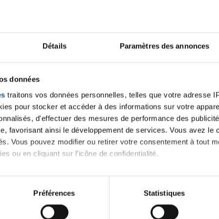
Détails
Paramètres des annonces
alités qui pourraient v
vos données
es
traitons vos données personnelles, telles que votre adresse IP,
es pour stocker et accéder à des informations sur votre appareil
oment.
sonnalisés, d'effectuer des mesures de performance des publicité
e, favorisant ainsi le développement de services. Vous avez le ch
ités. Vous pouvez modifier ou retirer votre consentement à tout 
Toutes les actualités
es ou en cliquant sur l'icône de confidentialité.
imerions également :
tions sur votre localisation géographique qui peuvent être précis
Préférences
Statistiques
eil en l'analysant activement pour en relever les caractéristique