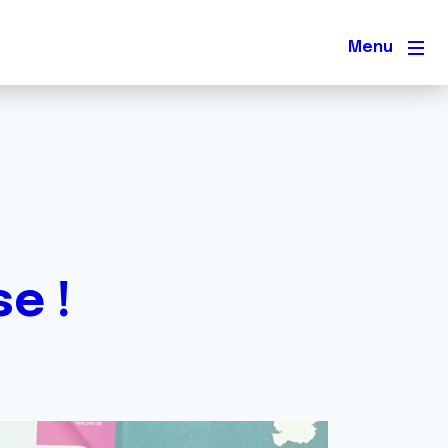
Men
e !