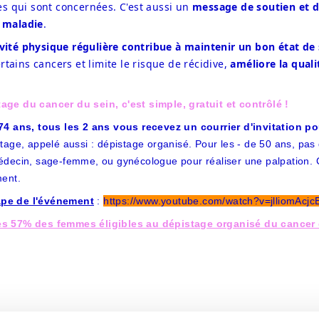
 qui sont concernées. C'est aussi un 
message de soutien et de
a maladie
. 
ivité physique régulière contribue à maintenir un bon état de
tains cancers et limite le risque de récidive, 
améliore la quali
age du cancer du sein, c'est simple, gratuit et contrôlé !
 74 ans, tous les 2 ans vous recevez un courrier d'invitation p
tage, appelé aussi : dépistage organisé. Pour les - de 50 ans, pas
médecin, sage-femme, ou gynécologue pour réaliser une palpation. C
ment.
ape de l'événement
:
https://www.youtube.com/watch?v=jlliomAcjc
es 57% des femmes éligibles au dépistage organisé du cancer 