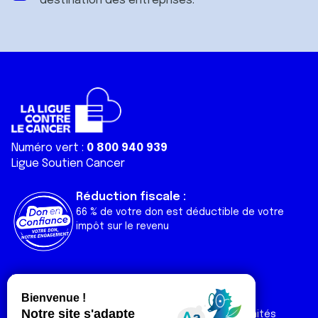
destination des entreprises.
Numéro vert :
0 800 940 939
Ligue Soutien Cancer
Réduction fiscale :
66 % de votre don est déductible de votre
impôt sur le revenu
Liens utiles
Espaces
Nos actualités
Forum
Nos publications
Espace Ligue & comités