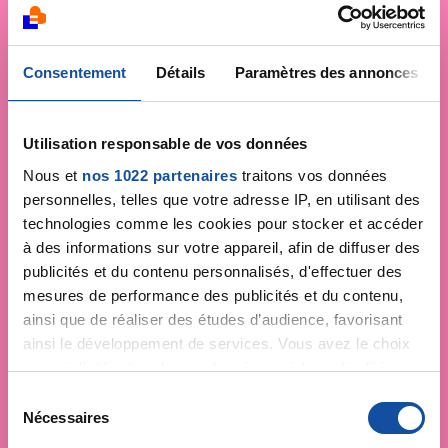
Consentement
Détails
Paramètres des annonces
Utilisation responsable de vos données
Nous et
nos 1022 partenaires
traitons vos données
personnelles, telles que votre adresse IP, en utilisant des
technologies comme les cookies pour stocker et accéder
à des informations sur votre appareil, afin de diffuser des
publicités et du contenu personnalisés, d'effectuer des
mesures de performance des publicités et du contenu,
ainsi que de réaliser des études d’audience, favorisant
ainsi le développement de services. Vous avez le choix
quant à l'utilisation de vos données et à leurs finalités.
Vous pouvez modifier ou retirer votre consentement à
S
tout moment en consultant la Déclaration relative aux
Nécessaires
é
cookies ou en cliquant sur l'icône de confidentialité.
l