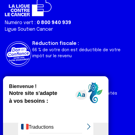
Numéro vert :
0 800 940 939
Ligue Soutien Cancer
Réduction fiscale :
66 % de votre don est déductible de votre
impôt sur le revenu
Liens utiles
Espaces
Nos actualités
Forum
Nos publications
Espace Ligue & comités
Contact
Espace chercheur
Devenir partenaire
Espace presse
Magazine Vivre
Intranet
Réseaux sociaux