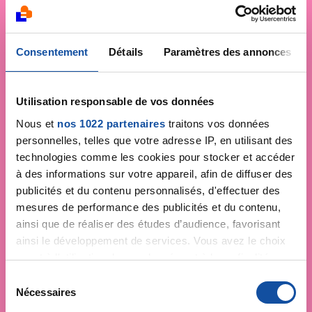
Consentement
Détails
Paramètres des annonces
Utilisation responsable de vos données
Nous et
nos 1022 partenaires
traitons vos données
personnelles, telles que votre adresse IP, en utilisant des
technologies comme les cookies pour stocker et accéder
à des informations sur votre appareil, afin de diffuser des
publicités et du contenu personnalisés, d'effectuer des
mesures de performance des publicités et du contenu,
ainsi que de réaliser des études d’audience, favorisant
ainsi le développement de services. Vous avez le choix
quant à l'utilisation de vos données et à leurs finalités.
Vous pouvez modifier ou retirer votre consentement à
S
tout moment en consultant la Déclaration relative aux
Nécessaires
é
cookies ou en cliquant sur l'icône de confidentialité.
l