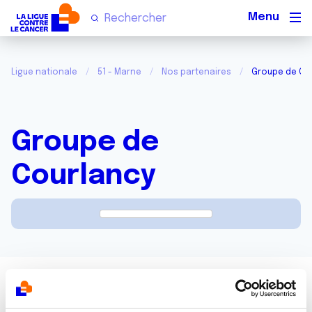
Men
Ligue nationale
51 - Marne
Nos partenaires
Groupe de Co
Groupe de
Courlancy
http://www.courlancy-sante.com/