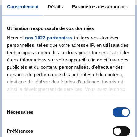
Consentement
Détails
Paramètres des annonces
Abonnez-vous à notre
Utilisation responsable de vos données
newsletter
Nous et
nos 1022 partenaires
traitons vos données
personnelles, telles que votre adresse IP, en utilisant des
Recevez l’actualité de la Ligue.
technologies comme les cookies pour stocker et accéder
à des informations sur votre appareil, afin de diffuser des
publicités et du contenu personnalisés, d'effectuer des
mesures de performance des publicités et du contenu,
ainsi que de réaliser des études d’audience, favorisant
ainsi le développement de services. Vous avez le choix
J'accepte les
conditions générales
et souhaite
quant à l'utilisation de vos données et à leurs finalités.
m'abonner.
Vous pouvez modifier ou retirer votre consentement à
S
tout moment en consultant la Déclaration relative aux
Nécessaires
é
Je souhaite également recevoir l'actualité à
cookies ou en cliquant sur l'icône de confidentialité.
l
destination des entreprises.
e
Préférences
Si vous le permettez, nous aimerions également :
c