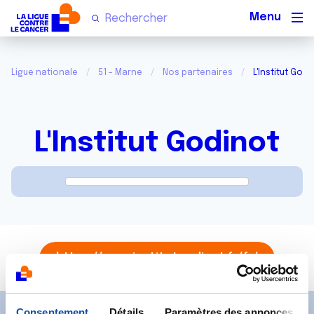
Men
Ligue nationale
51 - Marne
Nos partenaires
L'Institut Godi
L'Institut Godinot
https://www.institutgodinot.fr/fr/
Consentement
Détails
Paramètres des annonces