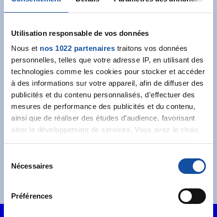
Abonnez-vous à notre
newsletter
Utilisation responsable de vos données
Nous et
nos 1022 partenaires
traitons vos données
Recevez l’actualité de la Ligue.
personnelles, telles que votre adresse IP, en utilisant des
technologies comme les cookies pour stocker et accéder
à des informations sur votre appareil, afin de diffuser des
publicités et du contenu personnalisés, d'effectuer des
mesures de performance des publicités et du contenu,
ainsi que de réaliser des études d’audience, favorisant
J'accepte les
conditions générales
et souhaite
ainsi le développement de services. Vous avez le choix
m'abonner.
quant à l'utilisation de vos données et à leurs finalités.
Vous pouvez modifier ou retirer votre consentement à
S
Je souhaite également recevoir l'actualité à
tout moment en consultant la Déclaration relative aux
Nécessaires
é
destination des entreprises.
cookies ou en cliquant sur l'icône de confidentialité.
l
e
Préférences
Si vous le permettez, nous aimerions également :
c
Collecter des informations sur votre localisation
t