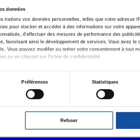
http://www.maisondequartier-reims.fr/
vos données
es
traitons vos données personnelles, telles que votre adresse IP,
es pour stocker et accéder à des informations sur votre appareil
sonnalisés, d'effectuer des mesures de performance des publicité
e, favorisant ainsi le développement de services. Vous avez le ch
 notre
ités. Vous pouvez modifier ou retirer votre consentement à tout 
es ou en cliquant sur l'icône de confidentialité.
imerions également :
J'accepte le
tions sur votre localisation géographique qui peuvent être précis
Préférences
Statistiques
m'abonner.
eil en l'analysant activement pour en relever les caractéristique
Je souhaite é
aitement de vos données personnelles et définir vos préférences
destination 
er ou retirer votre consentement à tout moment à partir de la dé
Refuser
e personnaliser le contenu et les annonces, d'offrir des fonctio
rafic. Nous partageons également des informations sur l'utilisati