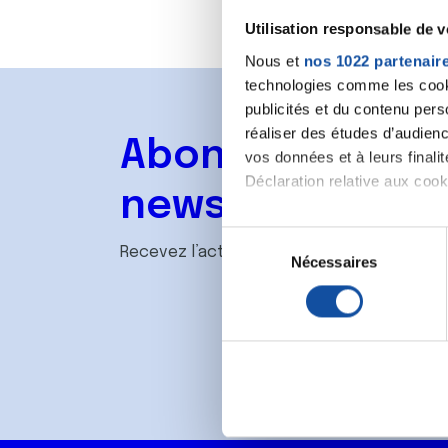
Utilisation responsable de 
Nous et
nos 1022 partenair
technologies comme les cooki
publicités et du contenu per
réaliser des études d’audienc
Abonnez-vous à
vos données et à leurs final
Déclaration relative aux cooki
newsletter
Si vous le permettez, nous a
S
Recevez l’actualité de la Ligue.
Collecter des informa
Nécessaires
é
Identifier votre appar
l
digitales).
e
Pour en savoir plus sur le tr
c
Détails »
. Vous pouvez modifi
t
i
Les cookies nous permettent d
o
sociaux et d'analyser notre t
n