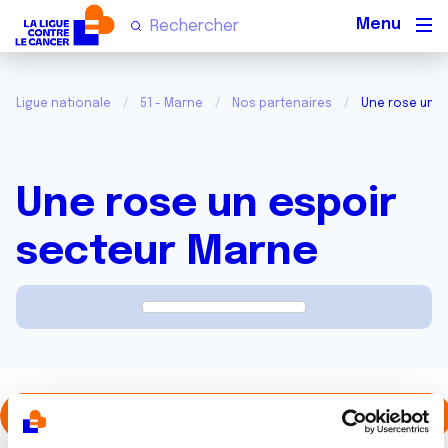
Men
Ligue nationale
51 - Marne
Nos partenaires
Une rose un e
Une rose un espoir
secteur Marne
https://www.facebook.com/uneroseunespoir51/