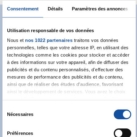
Consentement
Détails
Paramètres des annonces
Abonnez-vous à notre
Utilisation responsable de vos données
newsletter
Nous et
nos 1022 partenaires
traitons vos données
Recevez l’actualité de la Ligue.
personnelles, telles que votre adresse IP, en utilisant des
technologies comme les cookies pour stocker et accéder
à des informations sur votre appareil, afin de diffuser des
publicités et du contenu personnalisés, d'effectuer des
mesures de performance des publicités et du contenu,
ainsi que de réaliser des études d’audience, favorisant
ainsi le développement de services. Vous avez le choix
J'accepte les
conditions générales
et souhaite
quant à l'utilisation de vos données et à leurs finalités.
m'abonner.
Vous pouvez modifier ou retirer votre consentement à tout
S
moment en consultant la Déclaration relative aux cookies
Je souhaite également recevoir l'actualité à
Nécessaires
é
ou en cliquant sur l'icône de confidentialité.
destination des entreprises.
l
e
Préférences
Si vous le permettez, nous aimerions également :