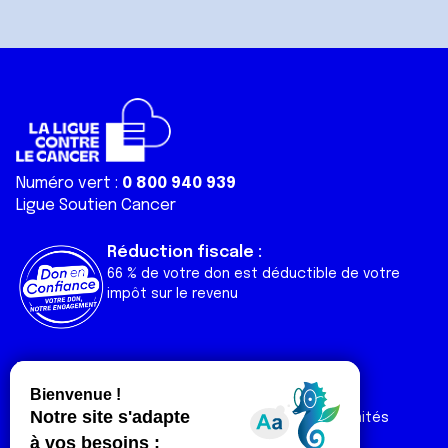
Numéro vert :
0 800 940 939
Ligue Soutien Cancer
Réduction fiscale :
66 % de votre don est déductible de votre
impôt sur le revenu
Liens utiles
Espaces
Nos actualités
Forum
Nos publications
Espace Ligue & comités
Contact
Espace chercheur