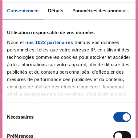
Consentement
Détails
Paramètres des annonces
Utilisation responsable de vos données
Nous et
nos 1022 partenaires
traitons vos données
personnelles, telles que votre adresse IP, en utilisant des
technologies comme les cookies pour stocker et accéder
à des informations sur votre appareil, afin de diffuser des
publicités et du contenu personnalisés, d'effectuer des
mesures de performance des publicités et du contenu,
ainsi que de réaliser des études d’audience, favorisant
ainsi le développement de services. Vous avez le choix
quant à l'utilisation de vos données et à leurs finalités.
Vous pouvez modifier ou retirer votre consentement à
S
tout moment en consultant la Déclaration relative aux
Nécessaires
é
cookies ou en cliquant sur l'icône de confidentialité.
l
e
Faites un don et
Préférences