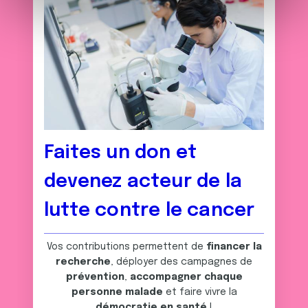
e
et les annonces, d'offrir des fonctionnalités relatives aux
m
médias sociaux et d'analyser notre trafic. Nous
e
partageons également des informations sur l'utilisation de
n
notre site avec nos partenaires de médias sociaux, de
t
publicité et d'analyse, qui peuvent combiner celles-ci
avec d'autres informations que vous leur avez fournies
ou qu'ils ont collectées lors de votre utilisation de leurs
services.
Faites un don et
devenez acteur de la
lutte contre le cancer
Vos contributions permettent de
financer la
recherche
, déployer des campagnes de
prévention
,
accompagner chaque
personne malade
et faire vivre la
démocratie en santé
!