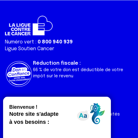
Numéro vert :
0 800 940 939
Ligue Soutien Cancer
Réduction fiscale :
66 % de votre don est déductible de votre
impôt sur le revenu
Liens utiles
Espaces
Nos actualités
Forum
Nos publications
Espace Ligue & comités
Contact
Espace chercheur
Devenir partenaire
Espace presse
Magazine Vivre
Intranet