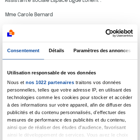
Assistante sociale Espace Ligue Lorient :
Mme Carole Bernard
Psychologues :
Mme Héloïse Dutertre
Consentement
Détails
Paramètres des annonces
Mme Judith Lacoue-Labarthe
Mme Maud Triki
Utilisation responsable de vos données
Nous et
nos 1022 partenaires
traitons vos données
personnelles, telles que votre adresse IP, en utilisant des
technologies comme les cookies pour stocker et accéder
à des informations sur votre appareil, afin de diffuser des
publicités et du contenu personnalisés, d'effectuer des
mesures de performance des publicités et du contenu,
ainsi que de réaliser des études d’audience, favorisant
ainsi le développement de services. Vous avez le choix