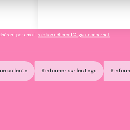
ils ont collectées lors de votre utilisation de leurs services.
dhèrent par email :
relation.adherent@ligue-cancer.net
ne collecte
S'informer sur les Legs
S'inform