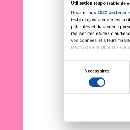
Utilisation responsable de 
Nous et
nos 1022 partenair
technologies comme les cooki
publicités et du contenu per
réaliser des études d’audienc
vos données et à leurs final
Déclaration relative aux cooki
Si vous le permettez, nous a
S
Collecter des informa
Nécessaires
é
Identifier votre appar
l
digitales).
e
Pour en savoir plus sur le tr
c
Détails »
. Vous pouvez modifi
t
i
Les cookies nous permettent d
o
sociaux et d'analyser notre t
n
partenaires de médias sociaux
d