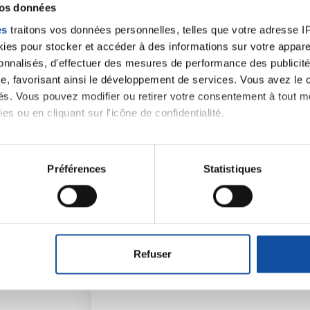
vos données
es
traitons vos données personnelles, telles que votre adresse IP,
es pour stocker et accéder à des informations sur votre appareil
sonnalisés, d'effectuer des mesures de performance des publicité
e, favorisant ainsi le développement de services. Vous avez le ch
ités. Vous pouvez modifier ou retirer votre consentement à tout 
es ou en cliquant sur l'icône de confidentialité.
imerions également :
tions sur votre localisation géographique qui peuvent être précis
Préférences
Statistiques
Faites un don et deve
eil en l'analysant activement pour en relever les caractéristique
contre le cancer
aitement de vos données personnelles et définir vos préférences
er ou retirer votre consentement à tout moment à partir de la dé
Vos contributions permettent de
financer
prévention
,
accompagner chaque pers
Refuser
e personnaliser le contenu et les annonces, d'offrir des fonctio
santé
!
rafic. Nous partageons également des informations sur l'utilisati
, de publicité et d'analyse, qui peuvent combiner celles-ci avec