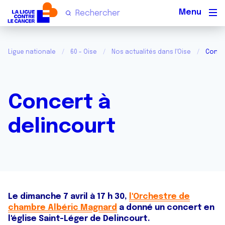
Men
Ligue nationale
60 - Oise
Nos actualités dans l'Oise
Concer
Concert à
delincourt
Le dimanche 7 avril à 17 h 30,
l'Orchestre de
chambre Albéric Magnard
a donné un concert en
l'église Saint-Léger de Delincourt.