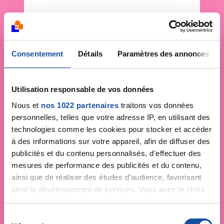
Consentement
Détails
Paramètres des annonces
Utilisation responsable de vos données
Nous et
nos 1022 partenaires
traitons vos données
personnelles, telles que votre adresse IP, en utilisant des
technologies comme les cookies pour stocker et accéder
à des informations sur votre appareil, afin de diffuser des
publicités et du contenu personnalisés, d'effectuer des
mesures de performance des publicités et du contenu,
ainsi que de réaliser des études d’audience, favorisant
ainsi le développement de services. Vous avez le choix
quant à l'utilisation de vos données et à leurs finalités.
Vous pouvez modifier ou retirer votre consentement à
S