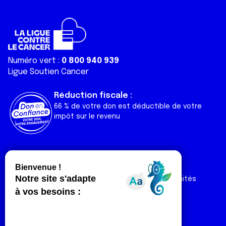
Numéro vert :
0 800 940 939
Ligue Soutien Cancer
Réduction fiscale :
66 % de votre don est déductible de votre
impôt sur le revenu
Liens utiles
Espaces
Nos actualités
Forum
Nos publications
Espace Ligue & comités
Contact
Espace chercheur
Devenir partenaire
Espace presse
Magazine Vivre
Intranet