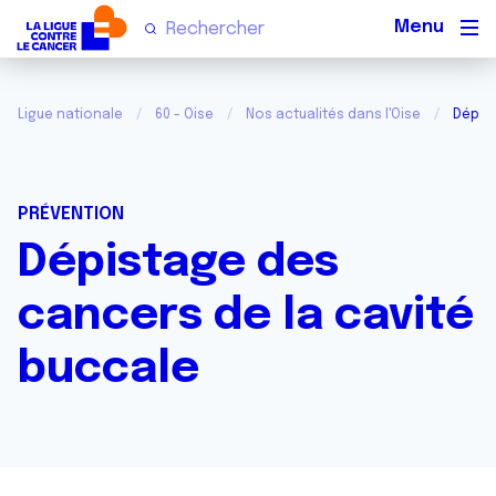
Men
Ligue nationale
60 - Oise
Nos actualités dans l'Oise
Dépist
PRÉVENTION
Dépistage des
cancers de la cavité
buccale