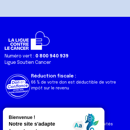
Numéro vert :
0 800 940 939
Ligue Soutien Cancer
Réduction fiscale :
66 % de votre don est déductible de votre
impôt sur le revenu
Liens utiles
Espaces
Nos actualités
Forum
Nos publications
Espace Ligue & comités