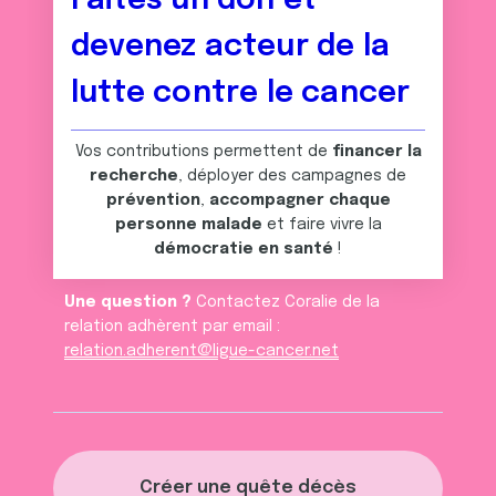
Faites un don et
devenez acteur de la
lutte contre le cancer
Vos contributions permettent de
financer la
recherche
, déployer des campagnes de
prévention
,
accompagner chaque
personne malade
et faire vivre la
démocratie en santé
!
Une question ?
Contactez Coralie de la
relation adhèrent par email :
relation.adherent@ligue-cancer.net
Créer une quête décès