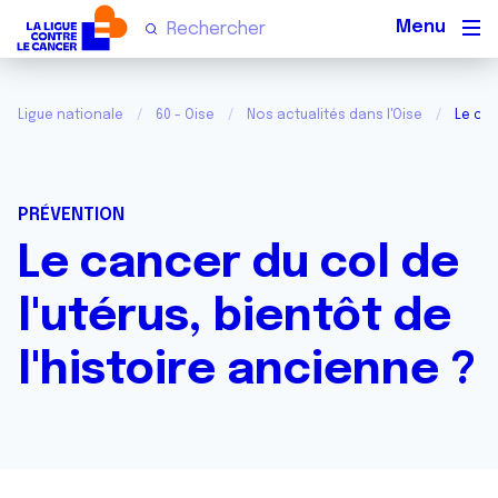
Men
Ligue nationale
60 - Oise
Nos actualités dans l'Oise
Le can
PRÉVENTION
Le cancer du col de
l'utérus, bientôt de
l'histoire ancienne ?