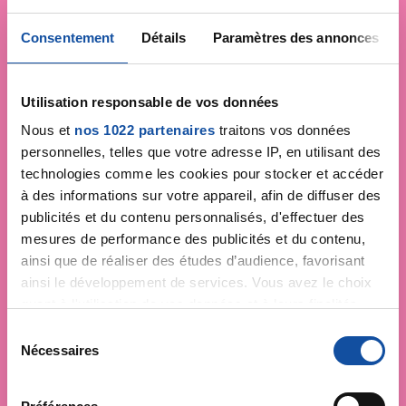
Consentement
Détails
Paramètres des annonces
Utilisation responsable de vos données
Nous et
nos 1022 partenaires
traitons vos données
personnelles, telles que votre adresse IP, en utilisant des
technologies comme les cookies pour stocker et accéder
à des informations sur votre appareil, afin de diffuser des
publicités et du contenu personnalisés, d'effectuer des
mesures de performance des publicités et du contenu,
ainsi que de réaliser des études d’audience, favorisant
ainsi le développement de services. Vous avez le choix
quant à l'utilisation de vos données et à leurs finalités.
Vous pouvez modifier ou retirer votre consentement à
S
tout moment en consultant la Déclaration relative aux
Nécessaires
é
cookies ou en cliquant sur l'icône de confidentialité.
l
e