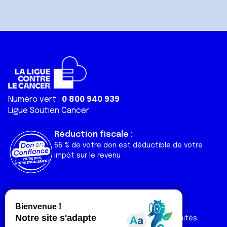
Numéro vert :
0 800 940 939
Ligue Soutien Cancer
Réduction fiscale :
66 % de votre don est déductible de votre
impôt sur le revenu
Liens utiles
Espaces
Nos actualités
Forum
Nos publications
Espace Ligue & comités