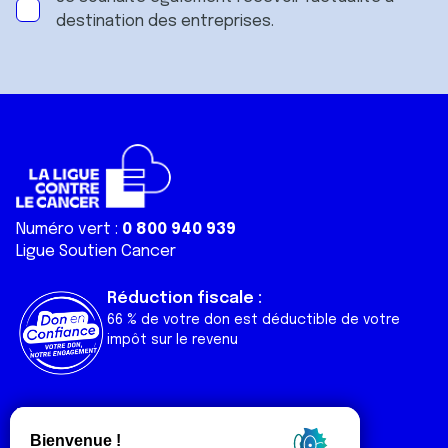
destination des entreprises.
Numéro vert :
0 800 940 939
Ligue Soutien Cancer
Réduction fiscale :
66 % de votre don est déductible de votre
impôt sur le revenu
Liens utiles
Espaces
Nos actualités
Forum