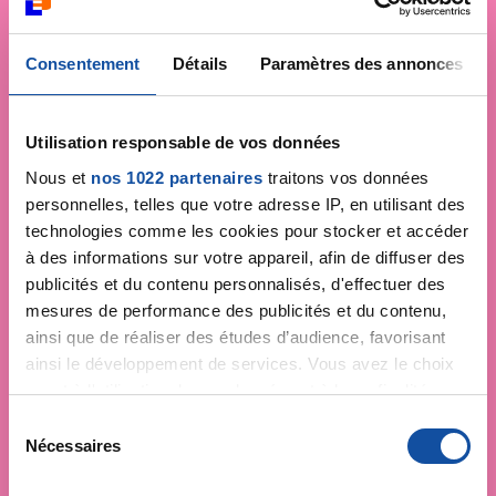
Consentement
Détails
Paramètres des annonces
Utilisation responsable de vos données
Nous et
nos 1022 partenaires
traitons vos données
personnelles, telles que votre adresse IP, en utilisant des
technologies comme les cookies pour stocker et accéder
à des informations sur votre appareil, afin de diffuser des
publicités et du contenu personnalisés, d'effectuer des
mesures de performance des publicités et du contenu,
ainsi que de réaliser des études d’audience, favorisant
ainsi le développement de services. Vous avez le choix
quant à l'utilisation de vos données et à leurs finalités.
Vous pouvez modifier ou retirer votre consentement à
S
tout moment en consultant la Déclaration relative aux
Nécessaires
é
cookies ou en cliquant sur l'icône de confidentialité.
l