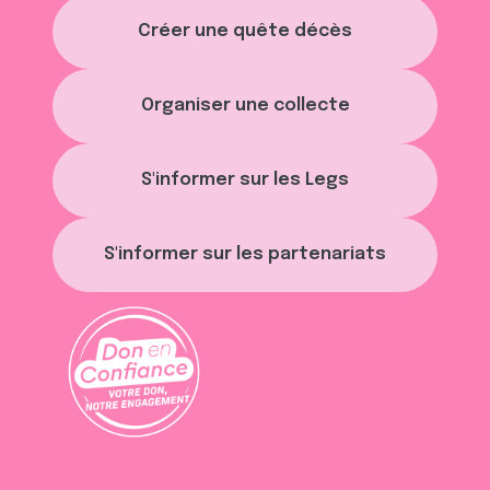
t
publicité et d'analyse, qui peuvent combiner celles-ci
Créer une quête décès
avec d'autres informations que vous leur avez fournies
ou qu'ils ont collectées lors de votre utilisation de leurs
services.
Organiser une collecte
S'informer sur les Legs
S'informer sur les partenariats