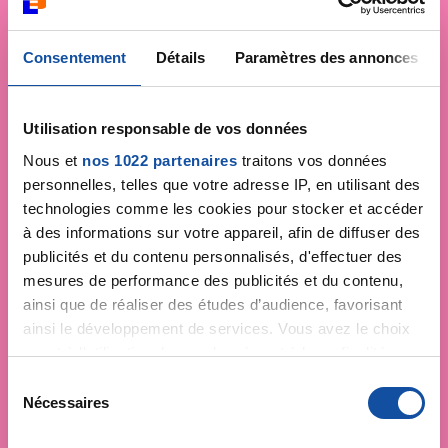
Consentement
Détails
Paramètres des annonces
Utilisation responsable de vos données
Nous et
nos 1022 partenaires
traitons vos données
personnelles, telles que votre adresse IP, en utilisant des
technologies comme les cookies pour stocker et accéder
à des informations sur votre appareil, afin de diffuser des
publicités et du contenu personnalisés, d'effectuer des
mesures de performance des publicités et du contenu,
ainsi que de réaliser des études d’audience, favorisant
ainsi le développement de services. Vous avez le choix
quant à l'utilisation de vos données et à leurs finalités.
Vous pouvez modifier ou retirer votre consentement à
S
tout moment en consultant la Déclaration relative aux
Nécessaires
é
cookies ou en cliquant sur l'icône de confidentialité.
l