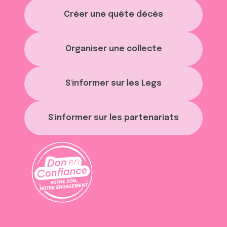
t
publicité et d'analyse, qui peuvent combiner celles-ci
Créer une quête décès
avec d'autres informations que vous leur avez fournies
ou qu'ils ont collectées lors de votre utilisation de leurs
services.
Organiser une collecte
S'informer sur les Legs
S'informer sur les partenariats