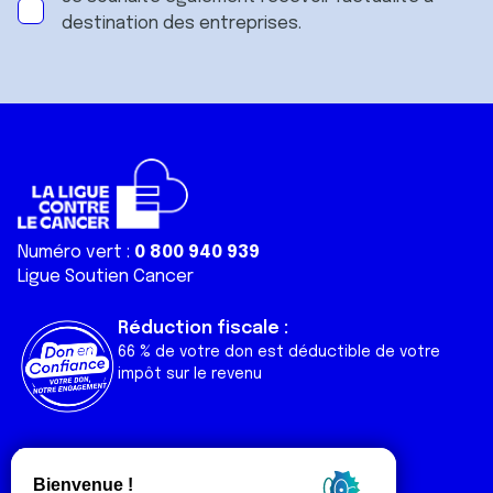
destination des entreprises.
Numéro vert :
0 800 940 939
Ligue Soutien Cancer
Réduction fiscale :
66 % de votre don est déductible de votre
impôt sur le revenu
Liens utiles
Espaces
Nos actualités
Forum