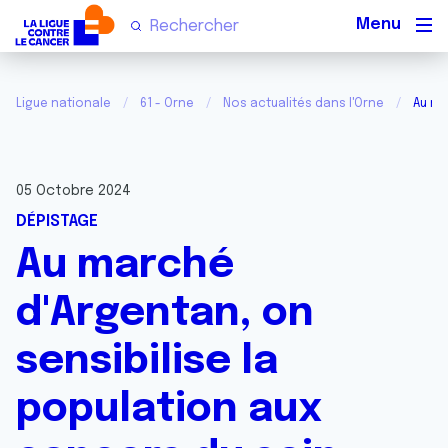
Men
Ligue nationale
61 - Orne
Nos actualités dans l'Orne
Au ma
05 Octobre 2024
DÉPISTAGE
Au marché
d'Argentan, on
sensibilise la
population aux