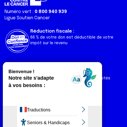
Numéro vert :
0 800 940 939
Ligue Soutien Cancer
Réduction fiscale :
66 % de votre don est déductible de votre
impôt sur le revenu
Liens utiles
Espaces
Nos actualités
Forum
Nos publications
Espace Ligue & comités
Contact
Espace chercheur
Devenir partenaire
Espace presse
Magazine Vivre
Intranet
Réseaux sociaux