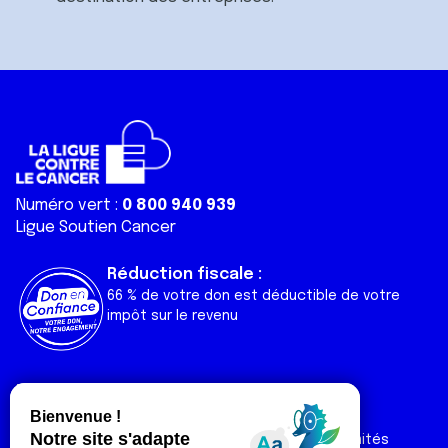
Numéro vert :
0 800 940 939
Ligue Soutien Cancer
Réduction fiscale :
66 % de votre don est déductible de votre
impôt sur le revenu
Liens utiles
Espaces
Nos actualités
Forum
Nos publications
Espace Ligue & comités