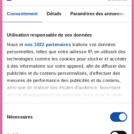
contre le cancer
Consentement
Détails
Paramètres des annonces
Utilisation responsable de vos données
Nous et
nos 1022 partenaires
traitons vos données
personnelles, telles que votre adresse IP, en utilisant des
technologies comme les cookies pour stocker et accéder
à des informations sur votre appareil, afin de diffuser des
publicités et du contenu personnalisés, d'effectuer des
mesures de performance des publicités et du contenu,
ainsi que de réaliser des études d’audience, favorisant
ainsi le développement de services. Vous avez le choix
quant à l'utilisation de vos données et à leurs finalités.
Vous pouvez modifier ou retirer votre consentement à
S
tout moment en consultant la Déclaration relative aux
Nécessaires
é
cookies ou en cliquant sur l'icône de confidentialité.
l
e