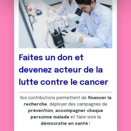
et les annonces, d'offrir des fonctionnalités relatives aux
m
médias sociaux et d'analyser notre trafic. Nous
e
partageons également des informations sur l'utilisation de
n
notre site avec nos partenaires de médias sociaux, de
t
publicité et d'analyse, qui peuvent combiner celles-ci
avec d'autres informations que vous leur avez fournies
ou qu'ils ont collectées lors de votre utilisation de leurs
services.
Faites un don et
devenez acteur de la
lutte contre le cancer
Vos contributions permettent de
financer la
recherche
, déployer des campagnes de
prévention
,
accompagner chaque
personne malade
et faire vivre la
démocratie en santé
!