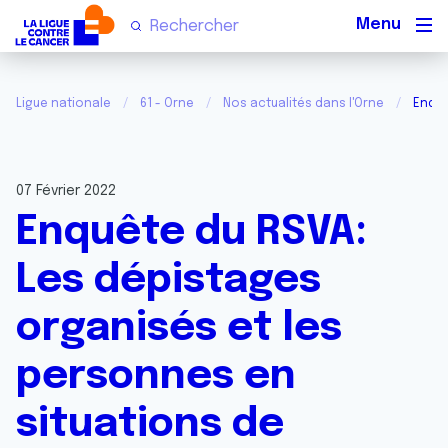
Men
Ligue nationale
61 - Orne
Nos actualités dans l'Orne
Enquê
07 Février 2022
Enquête du RSVA:
Les dépistages
organisés et les
personnes en
situations de